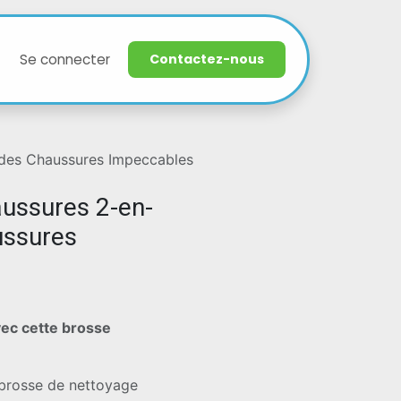
Support
Se connecter
Contactez-nous
r des Chaussures Impeccables
ussures 2-en-
ussures
vec cette brosse
 brosse de nettoyage