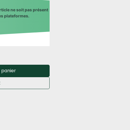
rticle ne soit pas présent
es plateformes.​
 panier
t