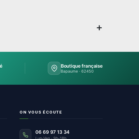
sé
Boutique française
Bapaume · 62450
ON VOUS ÉCOUTE
06 69 97 13 34
Lun-Ven · 9h-18h