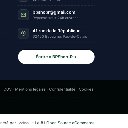
bpshopr@gmail.com
Réponse sous 24h ouvrées
41 rue de la République
62450 Bapaume, Pas-de-Calais
Écrire à BPShop-R
→
CGV
·
Mentions légales
·
Confidentialité
·
Cookies
néré par
- Le #1
Open Source eCommerce