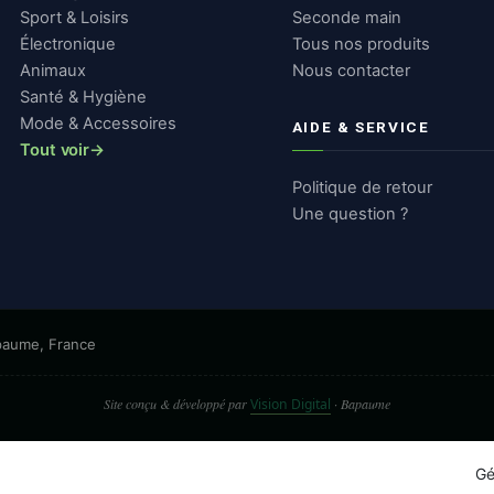
Sport & Loisirs
Seconde main
Électronique
Tous nos produits
Animaux
Nous contacter
Santé & Hygiène
Mode & Accessoires
AIDE & SERVICE
Tout voir
→
Politique de retour
Une question ?
apaume, France
Site conçu & développé par
Vision Digital
· Bapaume
Gé