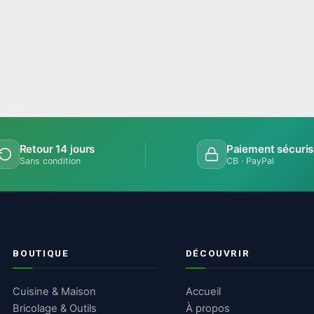
Retour 14 jours
Paiement sécuri
Sans condition
CB · PayPal
BOUTIQUE
DÉCOUVRIR
Cuisine & Maison
Accueil
Bricolage & Outils
À propos