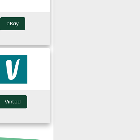
eBay
Vinted