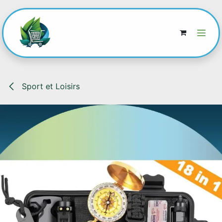
Se rendre au contenu
Sport et Loisirs