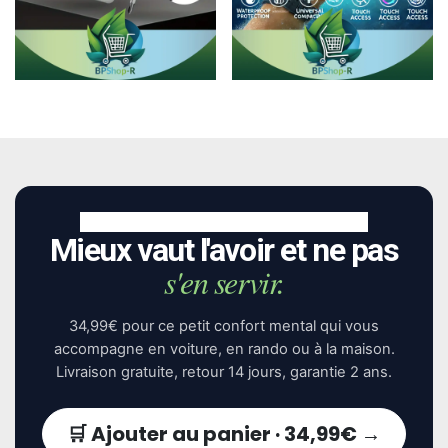
Kit réparation 32-en-
Étui étanche
1
universel
11 €
→
8 €
→
✦ Le kit qu'on espère ne jamais ouvrir
Mieux vaut l'avoir et ne pas
s'en servir.
34,99€ pour ce petit confort mental qui vous
accompagne en voiture, en rando ou à la maison.
Livraison gratuite, retour 14 jours, garantie 2 ans.
🛒
Ajouter au panier · 34,99€ →