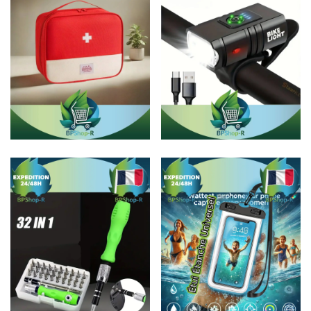
Sac premiers
Lampe 1200 lumens
secours
15 €
→
10 €
→