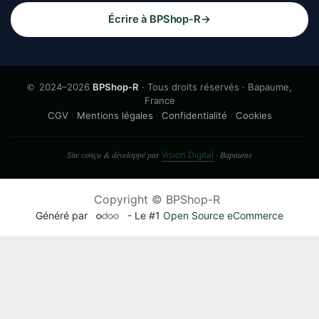
Écrire à BPShop-R
→
©
2024–2026
BPShop-R
· Tous droits réservés · Bapaume,
France
CGV
·
Mentions légales
·
Confidentialité
·
Cookies
Site conçu & développé par
Vision Digital
· Bapaume
Copyright © BPShop-R
Généré par
- Le #1
Open Source eCommerce