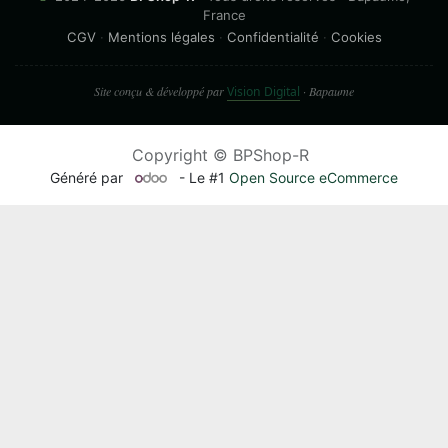
France
CGV
·
Mentions légales
·
Confidentialité
·
Cookies
Site conçu & développé par
Vision Digital
· Bapaume
Copyright © BPShop-R
Généré par
- Le #1
Open Source eCommerce