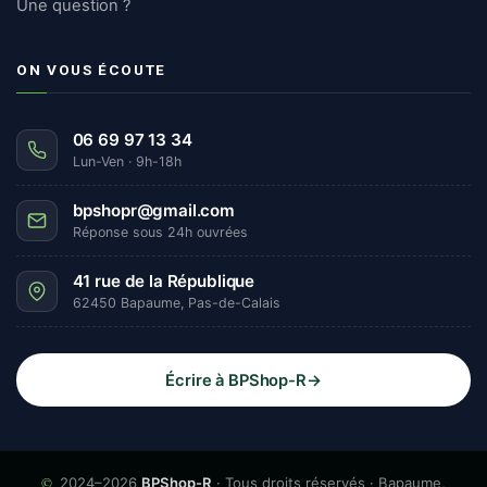
Une question ?
ON VOUS ÉCOUTE
06 69 97 13 34
Lun-Ven · 9h-18h
bpshopr@gmail.com
Réponse sous 24h ouvrées
41 rue de la République
62450 Bapaume, Pas-de-Calais
Écrire à BPShop-R
→
©
2024–2026
BPShop-R
· Tous droits réservés · Bapaume,