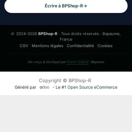
Écrire à BPShop-R
→
©
2024–2026
BPShop-R
· Tous droits réservés · Bapaume,
France
CGV
·
Mentions légales
·
Confidentialité
·
Cookies
Site conçu & développé par
Vision Digital
· Bapaume
Copyright © BPShop-R
Généré par
- Le #1
Open Source eCommerce