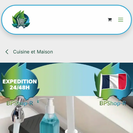
Se rendre au contenu
Cuisine et Maison